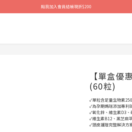
點我加入會員結帳現折$200
【單盒優惠
(60粒)
✓單粒含足量生物素250
✓為孕期媽咪添加專利Bri
✓氧化鋅、維生素D3
✓維生素B12、黑芝麻
✓頭皮護理完整解決方