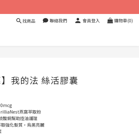
聯絡我們
會員登入
購物車(0)
找商品
立即購買
】我的法 絲活膠囊
0mcg
lliaNest燕窩萃取粉
、硫酸銅幫助控油護理
萃取強化髮質，烏黑亮麗
案