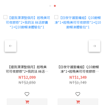
【還我漂漂整個月】超晚美
【日夜守護嘗纖組】Q10飽暢
可可夜膠原*2+我的法 絲活膠
凍*1+超晚美可可夜膠原
囊*1+Q10飽暢凍體驗包*1
*1+Q10飽暢凍體驗包*1
NT$2,099
NT$1,349
NT$2,850
NT$1,749